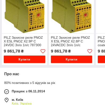
PILZ Захисне реле PNOZ
PILZ Захисне реле PNOZ
PILZ
X ESL PNOZ X2.9P C
X ESL PNOZ X2.8P C
PNOZ
24VDC 3n/o 1n/c 787300
24VACDC 3n/o 1n/c
coat
787301
9 861,78
9 861,78
9 8
₴
₴
Купити
Купити
Про нас
80% позитивних з 5 відгуків за рік
Працює з 06.11.2014
м. Київ
Київ, Україна