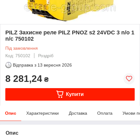
PILZ Захисне реле PILZ PNOZ s2 24VDC 3 n/o 1
n/c 750102
Під замовлення
Код: 750102
Роздріб
Відправка з
13 вересня 2026
8 281,24
₴
Купити
Опис
Характеристики
Доставка
Оплата
Умови п
Опис