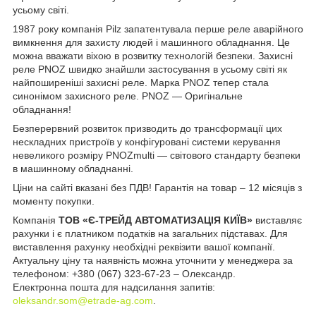
усьому світі.
1987 року компанія Pilz запатентувала перше реле аварійного
вимкнення для захисту людей і машинного обладнання. Це
можна вважати віхою в розвитку технологій безпеки. Захисні
реле PNOZ швидко знайшли застосування в усьому світі як
найпоширеніші захисні реле. Марка PNOZ тепер стала
синонімом захисного реле. PNOZ — Оригінальне
обладнання!
Безперервний розвиток призводить до трансформації цих
нескладних пристроїв у конфігуровані системи керування
невеликого розміру PNOZmulti — світового стандарту безпеки
в машинному обладнанні.
Ціни на сайті вказані без ПДВ! Гарантія на товар – 12 місяців з
моменту покупки.
Компанія
ТОВ «Є-ТРЕЙД АВТОМАТИЗАЦІЯ КИЇВ»
виставляє
рахунки і є платником податків на загальних підставах. Для
виставлення рахунку необхідні реквізити вашої компанії.
Актуальну ціну та наявність можна уточнити у менеджера за
телефоном: +380 (067) 323-67-23 – Олександр.
Електронна пошта для надсилання запитів:
oleksandr.som@etrade-ag.com
.