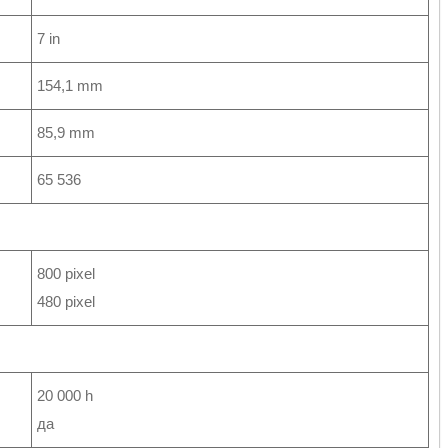
7 in
154,1 mm
85,9 mm
65 536
800 pixel
480 pixel
20 000 h
да