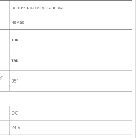
вертикальная установка
немає
так
так
ої
35°
DC
24 V