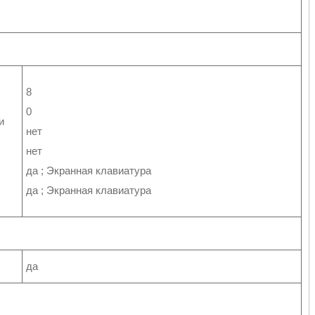
8
0
и
нет
нет
да ; Экранная клавиатура
да ; Экранная клавиатура
да