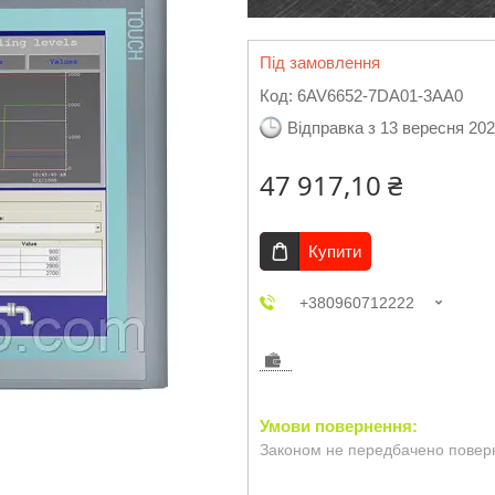
Під замовлення
Код:
6AV6652-7DA01-3AA0
Відправка з 13 вересня 20
47 917,10 ₴
Купити
+380960712222
Законом не передбачено поверн