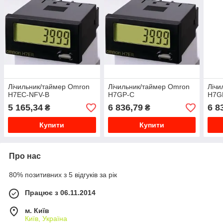
Лічильник/таймер Omron
Лічильник/таймер Omron
Лічи
H7EC-NFV-B
H7GP-C
H7G
5 165,34
6 836,79
6 8
₴
₴
Купити
Купити
Про нас
80% позитивних з 5 відгуків за рік
Працює з 06.11.2014
м. Київ
Київ, Україна