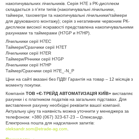
накопичувальних лічильників. Серія H7E з РК-дисплеєм
складається з п'яти типів (накопичувальні лічильники,
таймери, тахометри та накопичувальні лічильники/таймери
для друкованого монтажу); серія з негативним червоним РК-
дисплеєм високої яскравості представлена накопичувальними
рахунками та таймерами (H7GP и H7HP).
Лічильники серії H7EC
Таймери/Срахчики серії H7ET
Лічильники серії H7ER
Таймери/Річники серії H7GP
Лічильники серії H7HP
Таймер/Срахчики серії H7E_-N_P
Ціни на сайті вказані без ПДВ! Гарантія на товар – 12 місяців з
моменту покупки.
Компанія
ТОВ «Є-ТРЕЙД АВТОМАТИЗАЦІЯ КИЇВ»
виставляє
рахунки і є платником податків на загальних підставах. Для
виставлення рахунку необхідні реквізити вашої компанії.
Актуальну ціну та наявність можна уточнити у менеджера за
телефоном: +380 (067) 323-67-23 – Олександр.
Електронна пошта для надсилання запитів:
oleksandr.som@etrade-ag.com
.