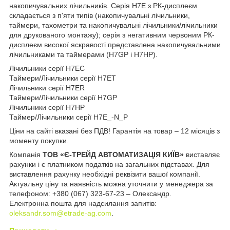
накопичувальних лічильників. Серія H7E з РК-дисплеєм
складається з п'яти типів (накопичувальні лічильники,
таймери, тахометри та накопичувальні лічильники/лічильники
для друкованого монтажу); серія з негативним червоним РК-
дисплеєм високої яскравості представлена накопичувальними
лічильниками та таймерами (H7GP і H7HP).
Лічильники серії H7EC
Таймери/Лічильники серії H7ET
Лічильники серії H7ER
Таймери/Лічильники серії H7GP
Лічильники серії H7HP
Таймер/Лічильники серії H7E_-N_P
Ціни на сайті вказані без ПДВ! Гарантія на товар – 12 місяців з
моменту покупки.
Компанія
ТОВ «Є-ТРЕЙД АВТОМАТИЗАЦІЯ КИЇВ»
виставляє
рахунки і є платником податків на загальних підставах. Для
виставлення рахунку необхідні реквізити вашої компанії.
Актуальну ціну та наявність можна уточнити у менеджера за
телефоном: +380 (067) 323-67-23 – Олександр.
Електронна пошта для надсилання запитів:
oleksandr.som@etrade-ag.com
.