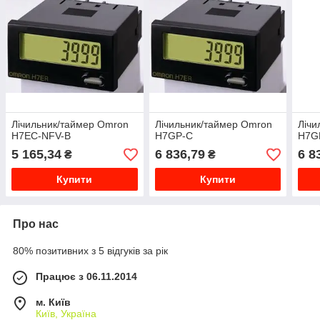
Лічильник/таймер Omron
Лічильник/таймер Omron
Лічи
H7EC-NFV-B
H7GP-C
H7G
5 165,34
6 836,79
6 8
₴
₴
Купити
Купити
Про нас
80% позитивних з 5 відгуків за рік
Працює з 06.11.2014
м. Київ
Київ, Україна