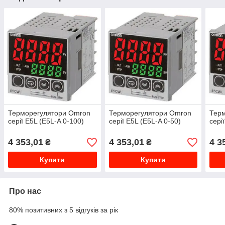
Терморегулятори Omron
Терморегулятори Omron
Тер
серії E5L (E5L-A 0-100)
серії E5L (E5L-A 0-50)
сері
4 353,01
4 353,01
4 3
₴
₴
Купити
Купити
Про нас
80% позитивних з 5 відгуків за рік