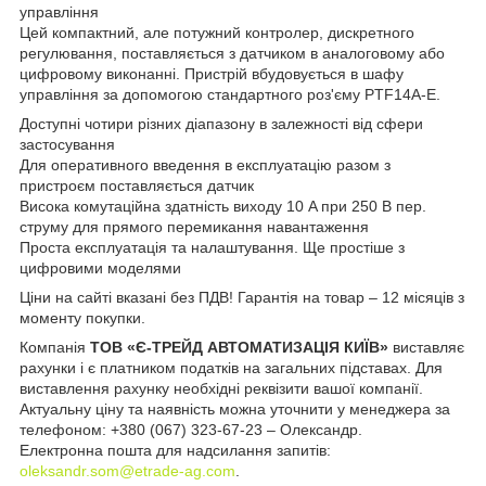
управління
Цей компактний, але потужний контролер, дискретного
регулювання, поставляється з датчиком в аналоговому або
цифровому виконанні. Пристрій вбудовується в шафу
управління за допомогою стандартного роз'єму PTF14A-E.
Доступні чотири різних діапазону в залежності від сфери
застосування
Для оперативного введення в експлуатацію разом з
пристроєм поставляється датчик
Висока комутаційна здатність виходу 10 A при 250 В пер.
струму для прямого перемикання навантаження
Проста експлуатація та налаштування. Ще простіше з
цифровими моделями
Ціни на сайті вказані без ПДВ! Гарантія на товар – 12 місяців з
моменту покупки.
Компанія
ТОВ «Є-ТРЕЙД АВТОМАТИЗАЦІЯ КИЇВ»
виставляє
рахунки і є платником податків на загальних підставах. Для
виставлення рахунку необхідні реквізити вашої компанії.
Актуальну ціну та наявність можна уточнити у менеджера за
телефоном: +380 (067) 323-67-23 – Олександр.
Електронна пошта для надсилання запитів:
oleksandr.som@etrade-ag.com
.