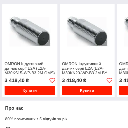
OMRON Індуктивний
OMRON Індуктивний
OMR
датчик серії E2A (E2A-
датчик серії E2A (E2A-
датч
M30KS15-WP-B3 2M OMS)
M30KN20-WP-B3 2M BY
M30
OMG)
OMS
3 418,40
3 418,40
3 4
₴
₴
Купити
Купити
Про нас
80% позитивних з 5 відгуків за рік