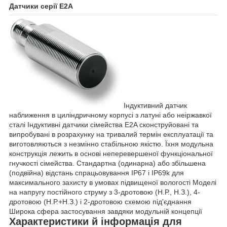
Датчики серії E2A
Індуктивний датчик
наближення в циліндричному корпусі з латуні або неіржавкої
сталі Індуктивні датчики сімейства E2A сконструйовані та
випробувані в розрахунку на тривалий термін експлуатації та
виготовляються з незмінно стабільною якістю. Їхня модульна
конструкція лежить в основі неперевершеної функціональної
гнучкості сімейства. Стандартна (одинарна) або збільшена
(подвійна) відстань спрацьовування IP67 і IP69k для
максимального захисту в умовах підвищеної вологості Моделі
на напругу постійного струму з 3-дротовою (Н.Р., Н.З.), 4-
дротовою (Н.Р.+Н.З.) і 2-дротовою схемою під'єднання
Широка сфера застосування завдяки модульній концепції
Характеристики й інформація для