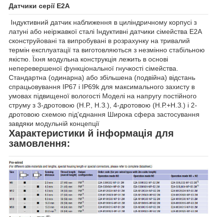
Датчики серії E2A
Індуктивний датчик наближення в циліндричному корпусі з
латуні або неіржавкої сталі Індуктивні датчики сімейства E2A
сконструйовані та випробувані в розрахунку на тривалий
термін експлуатації та виготовляються з незмінно стабільною
якістю. Їхня модульна конструкція лежить в основі
неперевершеної функціональної гнучкості сімейства.
Стандартна (одинарна) або збільшена (подвійна) відстань
спрацьовування IP67 і IP69k для максимального захисту в
умовах підвищеної вологості Моделі на напругу постійного
струму з 3-дротовою (Н.Р., Н.З.), 4-дротовою (Н.Р.+Н.З.) і 2-
дротовою схемою під'єднання Широка сфера застосування
завдяки модульній концепції
Характеристики й інформація для
замовлення: