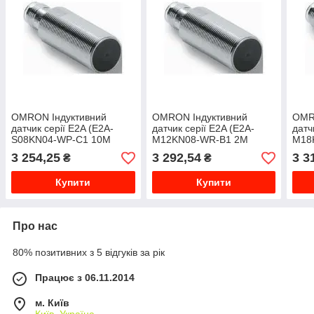
OMRON Індуктивний
OMRON Індуктивний
OMR
датчик серії E2A (E2A-
датчик серії E2A (E2A-
датч
S08KN04-WP-C1 10M
M12KN08-WR-B1 2M
M18
OMS)
OMS)
OMS
3 254,25
3 292,54
3 3
₴
₴
Купити
Купити
Про нас
80% позитивних з 5 відгуків за рік
Працює з 06.11.2014
м. Київ