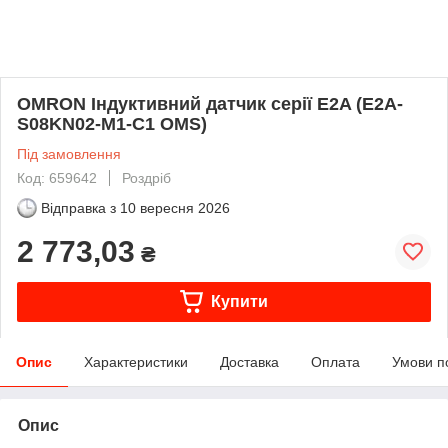
OMRON Індуктивний датчик серії E2A (E2A-
S08KN02-M1-C1 OMS)
Під замовлення
Код: 659642
Роздріб
Відправка з
10 вересня 2026
2 773,03
₴
Купити
Опис
Характеристики
Доставка
Оплата
Умови п
Опис