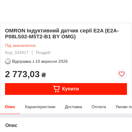
OMRON Індуктивний датчик серії E2A (E2A-
P08LS02-M5T2-B1 BY OMG)
Під замовлення
Код: 324417
Роздріб
Відправка з
10 вересня 2026
2 773,03
₴
Купити
Опис
Характеристики
Доставка
Оплата
Умови п
Опис