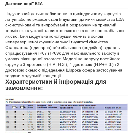
Датчики серії E2A
Індуктивний датчик наближення в циліндричному корпусі з
латуні або неіржавкої сталі Індуктивні датчики сімейства E2A
сконструйовані та випробувані в розрахунку на тривалий
термін експлуатації та виготовляються з незмінно стабільною
якістю. Їхня модульна конструкція лежить в основі
неперевершеної функціональної гнучкості сімейства.
Стандартна (одинарна) або збільшена (подвійна) відстань
спрацьовування IP67 і IP69k для максимального захисту в
умовах підвищеної вологості Моделі на напругу постійного
струму з 3-дротовою (Н.Р., Н.З.), 4-дротовою (Н.Р.+Н.З.) і 2-
дротовою схемою під'єднання Широка сфера застосування
завдяки модульній концепції
Характеристики й інформація для
замовлення: