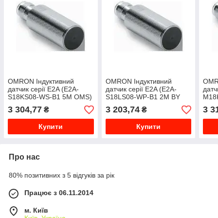
OMRON Індуктивний
OMRON Індуктивний
OMR
датчик серії E2A (E2A-
датчик серії E2A (E2A-
датч
S18KS08-WS-B1 5M OMS)
S18LS08-WP-B1 2M BY
M18
OMG)
OMG
3 304,77
3 203,74
3 3
₴
₴
Купити
Купити
Про нас
80% позитивних з 5 відгуків за рік
Працює з 06.11.2014
м. Київ