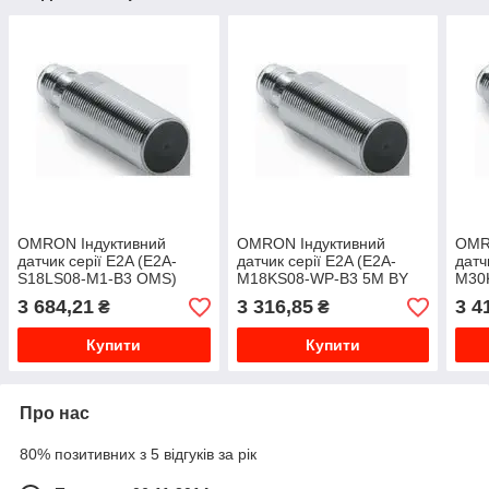
OMRON Індуктивний
OMRON Індуктивний
OMR
датчик серії E2A (E2A-
датчик серії E2A (E2A-
датч
S18LS08-M1-B3 OMS)
M18KS08-WP-B3 5M BY
M30
OMG)
3 684,21
3 316,85
3 4
₴
₴
Купити
Купити
Про нас
80% позитивних з 5 відгуків за рік