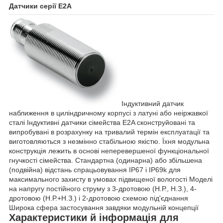
Датчики серії E2A
Індуктивний датчик
наближення в циліндричному корпусі з латуні або неіржавкої
сталі Індуктивні датчики сімейства E2A сконструйовані та
випробувані в розрахунку на тривалий термін експлуатації та
виготовляються з незмінно стабільною якістю. Їхня модульна
конструкція лежить в основі неперевершеної функціональної
гнучкості сімейства. Стандартна (одинарна) або збільшена
(подвійна) відстань спрацьовування IP67 і IP69k для
максимального захисту в умовах підвищеної вологості Моделі
на напругу постійного струму з 3-дротовою (Н.Р., Н.З.), 4-
дротовою (Н.Р.+Н.З.) і 2-дротовою схемою під'єднання
Широка сфера застосування завдяки модульній концепції
Характеристики й інформація для