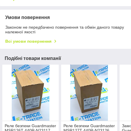
Умови повернення
Законом не передбачено повернення та обмін даного товару
належної якості
Всі умови повернення
Подібні товари компанії
Реле безпеки Guardmaster
Реле безпеки Guardmaster
Замо
MSR126T 440R-N23117
MSR127T 440R-N23126
Gua