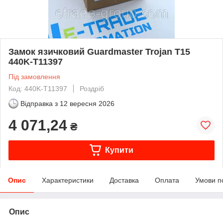
Замок язичковий Guardmaster Trojan T15
440K-T11397
Під замовлення
Код: 440K-T11397
Роздріб
Відправка з
12 вересня 2026
4 071,24
₴
Купити
Опис
Характеристики
Доставка
Оплата
Умови п
Опис