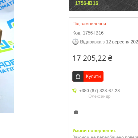
1756-IB16
Під замовлення
Код:
1756-IB16
Відправка з 12 вересня 20
17 205,22 ₴
Купити
+380 (67) 323-67-23
Олександр
Законом не передбачено поверн