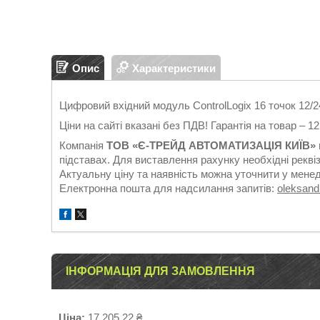
Опис
Характеристики
Цифровий вхідний модуль ControlLogix 16 точок 12/
Ціни на сайті вказані без ПДВ! Гарантія на товар – 1
Компанія
ТОВ «Є-ТРЕЙД АВТОМАТИЗАЦІЯ КИЇВ»
підставах. Для виставлення рахунку необхідні реквіз
Актуальну ціну та наявність можна уточнити у мене
Електронна пошта для надсилання запитів:
oleksan
ІНФОРМАЦІЯ ДЛЯ ЗАМОВЛЕННЯ
Ціна:
17 205,22 ₴