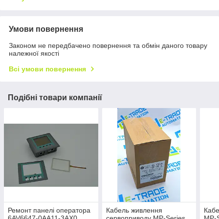
Умови повернення
Законом не передбачено повернення та обмін даного товару
належної якості
Всі умови повернення
Подібні товари компанії
Ремонт панелі оператора
Кабель живлення
Кабе
6AV6647-0AA11-3AX0
сервоприводу MP-Series
MP-S