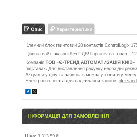
Опис
Характеристики
Клемний блок гвинтовий 20 контактів ControlLogix 1
Ціни на сайті вказані без ПДВ! Гарантія на товар – 1
Компанія
ТОВ «Є-ТРЕЙД АВТОМАТИЗАЦІЯ КИЇВ»
підставах. Для виставлення рахунку необхідні реквіз
Актуальну ціну та наявність можна уточнити у мене
Електронна пошта для надсилання запитів:
oleksan
ІНФОРМАЦІЯ ДЛЯ ЗАМОВЛЕННЯ
Ціна:
3 313,59 ₴