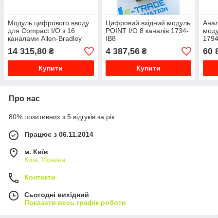
Модуль цифрового вводу
Цифровий вхідний модуль
Анал
для Compact I/O з 16
POINT I/O 8 каналів 1734-
моду
каналами Allen-Bradley
IB8
1794
5069-IB16K
14 315,80
4 387,56
60 
₴
₴
Купити
Купити
Про нас
80% позитивних з 5 відгуків за рік
Працює з 06.11.2014
м. Київ
Київ, Україна
Контакти
Сьогодні вихідний
Показати весь графік роботи