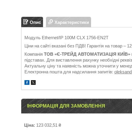
Опис
Характеристики
Модуль Ethernet/IP 100М CLX 1756-EN2T
Ціни на сайті вказані без ПДВ! Гарантія на товар – 1
Компанія
ТОВ «Є-ТРЕЙД АВТОМАТИЗАЦІЯ КИЇВ»
підставах. Для виставлення рахунку необхідні реквіз
Актуальну ціну та наявність можна уточнити у мене
Електронна пошта для надсилання запитів:
oleksan
ІНФОРМАЦІЯ ДЛЯ ЗАМОВЛЕННЯ
Ціна:
123 032,51 ₴