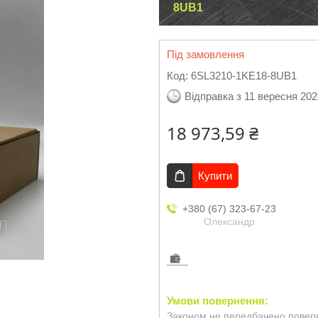
8UB1
Під замовлення
Код:
6SL3210-1KE18-8UB1
Відправка з 11 вересня 202
18 973,59 ₴
Купити
+380 (67) 323-67-23
Олександр
Законом не передбачено поверн