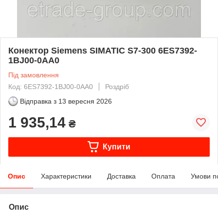
Конектор Siemens SIMATIC S7-300 6ES7392-
1BJ00-0AA0
Під замовлення
Код: 6ES7392-1BJ00-0AA0
Роздріб
Відправка з
13 вересня 2026
1 935,14
₴
Купити
Опис
Характеристики
Доставка
Оплата
Умови п
Опис