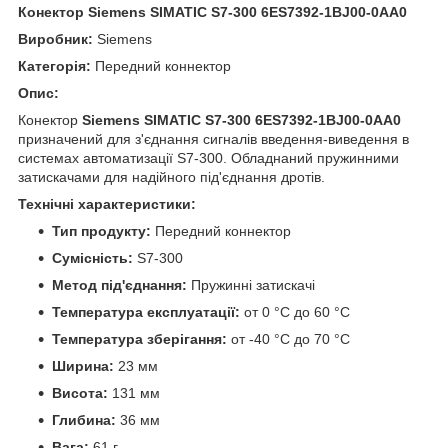
Конектор Siemens SIMATIC S7-300 6ES7392-1BJ00-0AA0
Виробник:
Siemens
Категорія:
Передний коннектор
Опис:
Конектор
Siemens SIMATIC S7-300 6ES7392-1BJ00-0AA0
призначений для з'єднання сигналів введення-виведення в
системах автоматизації S7-300. Обладнаний пружинними
затискачами для надійного під'єднання дротів.
Технічні характеристики:
Тип продукту:
Передний коннектор
Сумісність:
S7-300
Метод під'єднання:
Пружинні затискачі
Температура експлуатації:
от 0 °C до 60 °C
Температура зберігання:
от -40 °C до 70 °C
Ширина:
23 мм
Висота:
131 мм
Глибина:
36 мм
Вага:
61 г