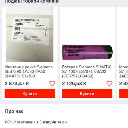
Подібні товари компанії
Монтажна рейка Siemens
Батарея Siemens SIMATIC
Мон
6ES7390-1AJ30-0AA0
S7-400 6ES7971-0BA02
S7-3
SIMATIC S7-300
(6ES79710BA02)
1AE
(6E
2 873,47
2 126,53
2 3
₴
₴
Купити
Купити
Про нас
80% позитивних з 5 відгуків за рік