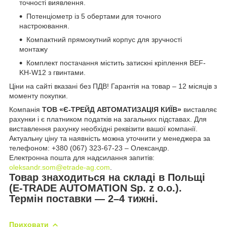
точності виявлення.
Потенціометр із 5 обертами для точного
настроювання.
Компактний прямокутний корпус для зручності
монтажу
Комплект постачання містить затискні кріплення BEF-
KH-W12 з гвинтами.
Ціни на сайті вказані без ПДВ! Гарантія на товар – 12 місяців з
моменту покупки.
Компанія
ТОВ «Є-ТРЕЙД АВТОМАТИЗАЦІЯ КИЇВ»
виставляє
рахунки і є платником податків на загальних підставах. Для
виставлення рахунку необхідні реквізити вашої компанії.
Актуальну ціну та наявність можна уточнити у менеджера за
телефоном: +380 (067) 323-67-23 – Олександр.
Електронна пошта для надсилання запитів:
oleksandr.som@etrade-ag.com
.
Товар знаходиться на складі в Польщі
(E-TRADE AUTOMATION Sp. z o.o.).
Термін поставки — 2–4 тижні.
Приховати