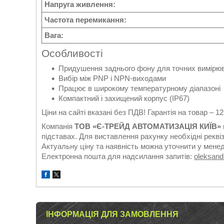
Напруга живлення:
Частота перемикання:
Вага:
Особливості
Придушення заднього фону для точних вимірю
Вибір між PNP і NPN-виходами
Працює в широкому температурному діапазоні
Компактний і захищений корпус (IP67)
Ціни на сайті вказані без ПДВ! Гарантія на товар – 1
Компанія
ТОВ «Є-ТРЕЙД АВТОМАТИЗАЦІЯ КИЇВ»
підставах. Для виставлення рахунку необхідні реквіз
Актуальну ціну та наявність можна уточнити у мене
Електронна пошта для надсилання запитів:
oleksan
ІНФОРМАЦІЯ ДЛЯ ЗАМОВЛЕННЯ