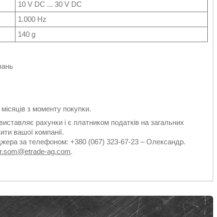
10 V DC ... 30 V DC
1.000 Hz
140 g
вань
2 місяців з моменту покупки.
виставляє рахунки і є платником податків на загальних
ити вашої компанії.
джера за телефоном: +380 (067) 323-67-23 – Олександр.
dr.som@etrade-ag.com
.