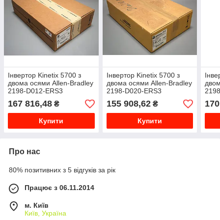
Інвертор Kinetix 5700 з
Інвертор Kinetix 5700 з
Інве
двома осями Allen-Bradley
двома осями Allen-Bradley
двом
2198-D012-ERS3
2198-D020-ERS3
219
167 816,48
155 908,62
170
₴
₴
Купити
Купити
Про нас
80% позитивних з 5 відгуків за рік
Працює з 06.11.2014
м. Київ
Київ, Україна