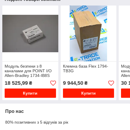
Модуль безпеки з 8
Клемна база Flex 1794-
Моду
каналами для POINT I/O
TB3G
кана
Allen-Bradley 1734-IB8S
Alle
18 525,99
9 944,50
30 
₴
₴
Купити
Купити
Про нас
80% позитивних з 5 відгуків за рік