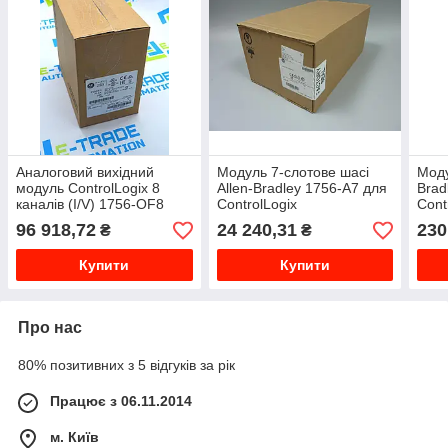
Аналоговий вихідний
Модуль 7-слотове шасі
Моду
модуль ControlLogix 8
Allen-Bradley 1756-A7 для
Brad
каналів (I/V) 1756-OF8
ControlLogix
Cont
96 918,72
24 240,31
230
₴
₴
Купити
Купити
Про нас
80% позитивних з 5 відгуків за рік
Працює з 06.11.2014
м. Київ