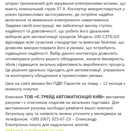
апарат призначений для керування електричними колами, що
мають номінальний струм 37 А. Контактор використовується у
різних промислових застосуваннях, де потрібне надійне
включення та вимкнення електричного навантаження.
Завдяки своїй конструкції, він забезпечує високу ступінь
надійності та довговічності, що робить його ідеальним
вибором для автоматизації процесів. Модель 100-C37EJ10
відповідає всім сучасним стандартам та вимогам безпеки, що
дозволяє використовувати його в умовах, що потребують
підвищеної надійності. Вибір даного контактора дозволить
оптимізувати роботу вашого обладнання, знизити ймовірність
збоїв і підвищити загальну ефективність виробничого процесу.
Це рішення ідеально підходить для автоматизації, управління
та моніторингу обладнання в промислових умовах.
Ціни на сайті вказані без ПДВ! Гарантія на товар – 12 місяців з
моменту покупки.
Компанія
ТОВ «Є-ТРЕЙД АВТОМАТИЗАЦІЯ КИЇВ»
виставляє
рахунки і є платником податків на загальних підставах. Для
виставлення рахунку необхідні реквізити вашої компанії.
Актуальну ціну та наявність можна уточнити у менеджера за
телефоном: +380 (067) 323-67-23 – Олександр.
Електронна пошта для надсилання запитів:
oleksandr.som@etrade-ag.com
.