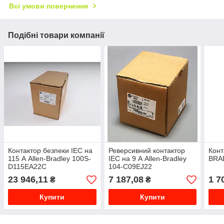
Всі умови повернення
Подібні товари компанії
Контактор безпеки IEC на
Реверсивний контактор
Конт
115 А Allen-Bradley 100S-
IEC на 9 А Allen-Bradley
BRA
D115EA22C
104-C09EJ22
23 946,11
7 187,08
1 7
₴
₴
Купити
Купити