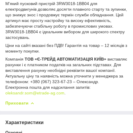
М'який пусковий пристрій 3RW3018-1BB04 для
електродвигунів дозволяє досягти плавного старту та зупинки,
що знижує знос і продовжує термін служби обладнання. Цей
артикул має просту настройку та високу ефективність,
забезпечуючи стабільну роботу в промислових умовах.
3RW3018-1BB04 є ідеальним вибором для широкого спектру
застосувань.
Ціни на сайті вказані без ПДВ! Гарантія на товар – 12 місяців з
моменту покупки.
Компанія
ТОВ «Є-ТРЕЙД АВТОМАТИЗАЦІЯ КИЇВ»
виставляє
рахунки і є платником податків на загальних підставах. Для
виставлення рахунку необхідні реквізити вашої компанії.
Актуальну ціну та наявність можна уточнити у менеджера за
телефоном: +380 (067) 323-67-23 – Олександр.
Електронна пошта для надсилання запитів:
oleksandr.som@etrade-ag.com
.
Приховати
Характеристики
Основні