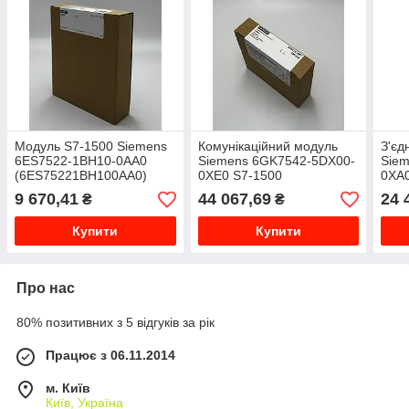
Модуль S7-1500 Siemens
Комунікаційний модуль
З'єд
6ES7522-1BH10-0AA0
Siemens 6GK7542-5DX00-
Sie
(6ES75221BH100AA0)
0XE0 S7-1500
0XA
9 670,41
44 067,69
24 
₴
₴
Купити
Купити
Про нас
80% позитивних з 5 відгуків за рік
Працює з 06.11.2014
м. Київ
Київ, Україна