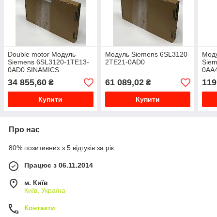
Double motor Модуль
Модуль Siemens 6SL3120-
Мод
Siemens 6SL3120-1TE13-
2TE21-0AD0
Siem
0AD0 SINAMICS
0AA
34 855,60
61 089,02
119
₴
₴
Купити
Купити
Про нас
80% позитивних з 5 відгуків за рік
Працює з 06.11.2014
м. Київ
Київ, Україна
Контакти