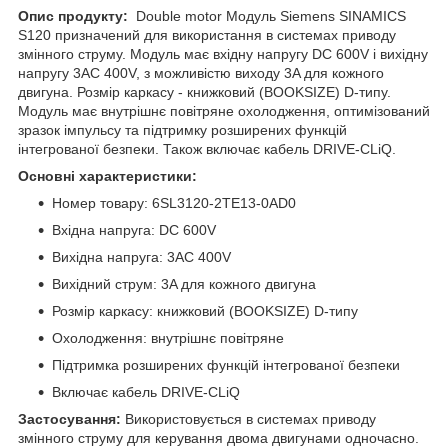
Опис продукту:
Double motor Модуль Siemens SINAMICS
S120 призначений для використання в системах приводу
змінного струму. Модуль має вхідну напругу DC 600V і вихідну
напругу 3AC 400V, з можливістю виходу 3A для кожного
двигуна. Розмір каркасу - книжковий (BOOKSIZE) D-типу.
Модуль має внутрішнє повітряне охолодження, оптимізований
зразок імпульсу та підтримку розширених функцій
інтегрованої безпеки. Також включає кабель DRIVE-CLiQ.
Основні характеристики:
Номер товару: 6SL3120-2TE13-0AD0
Вхідна напруга: DC 600V
Вихідна напруга: 3AC 400V
Вихідний струм: 3A для кожного двигуна
Розмір каркасу: книжковий (BOOKSIZE) D-типу
Охолодження: внутрішнє повітряне
Підтримка розширених функцій інтегрованої безпеки
Включає кабель DRIVE-CLiQ
Застосування:
Використовується в системах приводу
змінного струму для керування двома двигунами одночасно.