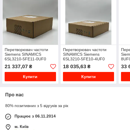
Перетворювач частоти
Перетворювач частоти
Пер
Siemens SINAMICS
SINAMICS Siemens
Siem
6SL3210-5FE11-0UF0
6SL3210-5FE10-4UF0
8UF
21 337,07
18 035,63
33 
₴
₴
Купити
Купити
Про нас
80% позитивних з 5 відгуків за рік
Працює з 06.11.2014
м. Київ