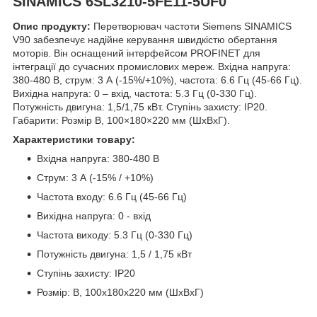
SINAMICS 6SL3210-5FE11-5UF0
Опис продукту:
Перетворювач частоти Siemens SINAMICS
V90 забезпечує надійне керування швидкістю обертання
моторів. Він оснащений інтерфейсом PROFINET для
інтеграції до сучасних промислових мереж. Вхідна напруга:
380-480 В, струм: 3 А (-15%/+10%), частота: 6.6 Гц (45-66 Гц).
Вихідна напруга: 0 – вхід, частота: 5.3 Гц (0-330 Гц).
Потужність двигуна: 1,5/1,75 кВт. Ступінь захисту: IP20.
Габарити: Розмір B, 100×180×220 мм (ШхВхГ).
Характеристики товару:
Вхідна напруга: 380-480 В
Струм: 3 А (-15% / +10%)
Частота входу: 6.6 Гц (45-66 Гц)
Вихідна напруга: 0 - вхід
Частота виходу: 5.3 Гц (0-330 Гц)
Потужність двигуна: 1,5 / 1,75 кВт
Ступінь захисту: IP20
Розмір: B, 100x180x220 мм (ШхВхГ)