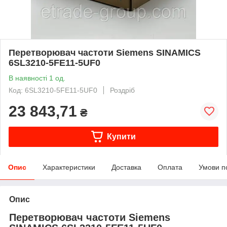
Перетворювач частоти Siemens SINAMICS
6SL3210-5FE11-5UF0
В наявності 1 од.
Код: 6SL3210-5FE11-5UF0
Роздріб
23 843,71
₴
Купити
Опис
Характеристики
Доставка
Оплата
Умови п
Опис
Перетворювач частоти Siemens