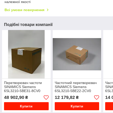
належної якості
Всі умови повернення
Подібні товари компанії
Перетворювач частоти
Частотний перетворювач
Част
SINAMICS Siemens
SINAMICS Siemens
SIN
6SL3210-5BE31-8CV0
6SL3210-5BE22-2CV0
6SL
48 902,90
12 179,82
14 
₴
₴
Купити
Купити