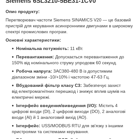
Siemens 6SL3210-5BE31-1CV0
Опис продукту:
Перетворювач частоти Siemens SINAMICS V20 — це базовий
пристрій для керування асинхронними двигунами в широкому
спектрі промислових програм.
Основні характеристики:
Номінальна потужність:
11 кВт.
Перевантаження:
Допускається перевантаження до
150% від номінального струму упродовж 60 секунд.
Робоча напруга:
3AC380-480 В із допустимим
діапазоном зміни -10/+10% і частотою 47-63 Гц.
Вбудований фільтр класу С3:
Забезпечує захист
від електромагнітних перешкод і знижує вплив шумів на
електричні мережі.
Інтерфейс введення/виведення (I/O):
Містить 4
цифрові входи (DI), 2 цифрові виходи (DO), 2 аналогові
входи (AI) й 1 аналоговий вихід (AO).
Інтерфейс:
USS/MODBUS RTU для зв'язку з іншими
пристроями та системами керування.