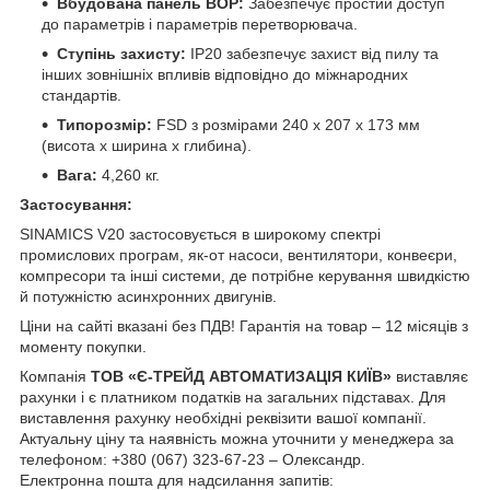
Вбудована панель BOP:
Забезпечує простий доступ
до параметрів і параметрів перетворювача.
Ступінь захисту:
IP20 забезпечує захист від пилу та
інших зовнішніх впливів відповідно до міжнародних
стандартів.
Типорозмір:
FSD з розмірами 240 x 207 x 173 мм
(висота x ширина x глибина).
Вага:
4,260 кг.
Застосування:
SINAMICS V20 застосовується в широкому спектрі
промислових програм, як-от насоси, вентилятори, конвеєри,
компресори та інші системи, де потрібне керування швидкістю
й потужністю асинхронних двигунів.
Ціни на сайті вказані без ПДВ! Гарантія на товар – 12 місяців з
моменту покупки.
Компанія
ТОВ «Є-ТРЕЙД АВТОМАТИЗАЦІЯ КИЇВ»
виставляє
рахунки і є платником податків на загальних підставах. Для
виставлення рахунку необхідні реквізити вашої компанії.
Актуальну ціну та наявність можна уточнити у менеджера за
телефоном: +380 (067) 323-67-23 – Олександр.
Електронна пошта для надсилання запитів: