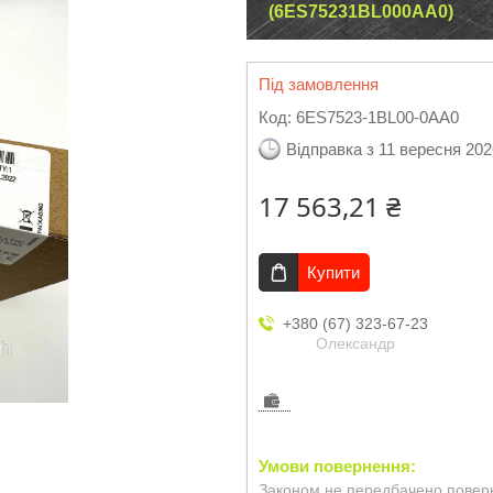
(6ES75231BL000AA0)
Під замовлення
Код:
6ES7523-1BL00-0AA0
Відправка з 11 вересня 202
17 563,21 ₴
Купити
+380 (67) 323-67-23
Олександр
Законом не передбачено поверн