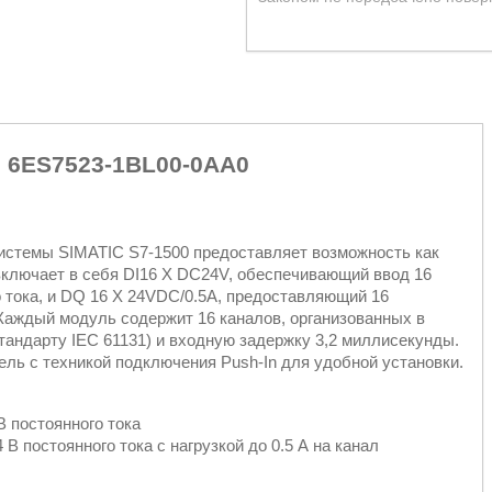
 6ES7523-1BL00-0AA0
истемы SIMATIC S7-1500 предоставляет возможность как
включает в себя DI16 X DC24V, обеспечивающий ввод 16
 тока, и DQ 16 X 24VDC/0.5A, предоставляющий 16
 Каждый модуль содержит 16 каналов, организованных в
стандарту IEC 61131) и входную задержку 3,2 миллисекунды.
ль с техникой подключения Push-In для удобной установки.
В постоянного тока
 постоянного тока с нагрузкой до 0.5 А на канал