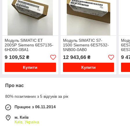
Модуль SIMATIC ET
Модуль SIMATIC S7-
Мод
200SP Siemens 6ES7135-
1500 Siemens 6ES7532-
6ES
6HD00-0BA1
5NB00-0AB0
6ES
(6ES75325NB000AB0)
9 109,52
12 943,66
9 4
₴
₴
Купити
Купити
Про нас
80% позитивних з 5 відгуків за рік
Працює з 06.11.2014
м. Київ
Київ, Україна