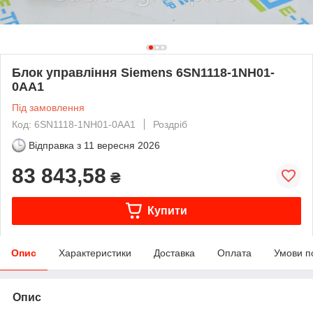
Блок управління Siemens 6SN1118-1NH01-
0AA1
Під замовлення
Код: 6SN1118-1NH01-0AA1
Роздріб
Відправка з
11 вересня 2026
83 843,58
₴
Купити
Опис
Характеристики
Доставка
Оплата
Умови п
Опис