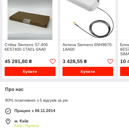
Стійка Siemens S7-400
Антена Siemens 6NH9870-
Блок
6ES7400-1TA01-0AA0
1AA00
6ES
SIMA
45 291,80
3 428,55
10 
₴
₴
Купити
Купити
Про нас
80% позитивних з 5 відгуків за рік
Працює з 06.11.2014
м. Київ
Київ, Україна