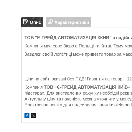
Опис
Характеристики
ТОВ "Е-ТРЕЙД АВТОМАТИЗАЦІЯ ККИВ" є надійни
Компанія має своє бюро в Польщі та Китаї. Тому мо
Завдяки своїй логістиці може привезти товар за мак
Ціни на сайті вказані без ПДВ! Гарантія на товар – 1
Компанія
ТОВ «Є-ТРЕЙД АВТОМАТИЗАЦІЯ КИЇВ»
підставах. Для виставлення рахунку необхідні реквіз
Актуальну ціну та наявність можна уточнити у мене
Електронна пошта для надсилання запитів:
oleksan