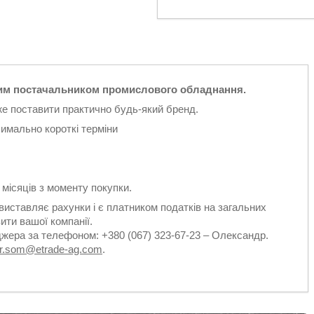
м постачальником промислового обладнання.
же поставити практично будь-який бренд.
симально короткі терміни
2 місяців з моменту покупки.
виставляє рахунки і є платником податків на загальних
ити вашої компанії.
джера за телефоном: +380 (067) 323-67-23 – Олександр.
dr.som@etrade-ag.com
.