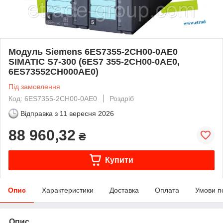
Модуль Siemens 6ES7355-2CH00-0AE0
SIMATIC S7-300 (6ES7 355-2CH00-0AE0,
6ES73552CH000AE0)
Під замовлення
Код: 6ES7355-2CH00-0AE0
Роздріб
Відправка з
11 вересня 2026
88 960,32
₴
Купити
Опис
Характеристики
Доставка
Оплата
Умови п
Опис