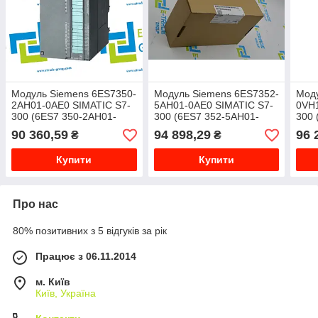
Модуль Siemens 6ES7350-
Модуль Siemens 6ES7352-
Моду
2AH01-0AE0 SIMATIC S7-
5AH01-0AE0 SIMATIC S7-
0VH1
300 (6ES7 350-2AH01-
300 (6ES7 352-5AH01-
300 
0AE0,
0AE0,
0AE0
90 360,59
94 898,29
96 
₴
₴
6ES73502AH010AE0)
6ES73525AH010AE0)
6ES
Купити
Купити
Про нас
80% позитивних з 5 відгуків за рік
Працює з 06.11.2014
м. Київ
Київ, Україна