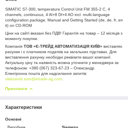
SIMATIC S7-300, temperature Control Unit FM 355-2 C, 4
channels, continuous, 4 AI+8 DI+4 AO incl. multi-language
configuration package, Manual and Getting Started (de, de, fr, en
it) on CD-ROM
Ціни на сайті вказані без ПДВ! Гарантія на товар – 12 місяців з
моменту покупки.
Компанія
ТОВ «Є-ТРЕЙД АВТОМАТИЗАЦІЯ КИЇВ»
виставляє
рахунки і є платником податків на загальних підставах. Для
виставлення рахунку необхідні реквізити вашої компанії.
Актуальну ціну та наявність можна уточнити у менеджера за
телефоном: +380 (067) 323-67-23 – Олександр.
Електронна пошта для надсилання запитів:
oleksandr.som@etrade-ag.com
.
Приховати
Характеристики
Основні
Виробник
Siemens